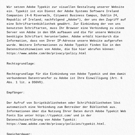
Wir setzen Adobe Typekit zur visuellen Gestaltung unserer Website
ein. Typekit ist ein Dienst der Adobe Systems Software Ireland
Companies (4-6 Riverwalk, Citywest Business Campus, Dublin 24,
Republic of Ireland; nachfolgend „Adobe“), der uns den Zugriff auf
eine Schriftartenbibliothek gewährt. Zur Einbindung der von uns
benutzten Schriftarten, muss Ihr Browser eine Verbindung zu einem
Server von Adobe in den USA aufbauen und die für unsere Website
benötigte Schriftart herunterladen. Adobe erhält hierdurch die
Information, dass von Ihrer IP-Adresse unsere Website aufgerufen
wurde. Weitere Informationen zu Adobe Typekit finden Sie in den
Datenschutzhinweisen von Adobe, die Sie hier abrufen können:
https://www.adobe.com/de/privacy/policy.html
Rechtsgrundlage:
Rechtsgrundlage für die Einbindung von Adobe Typekit und dem damit
verbundenen Datentransfer zu Adobe ist Ihre Einwilligung (Art. 6
Abs. 1 lit. a DSGVO).
Empfänger:
Der Aufruf von Scriptbibliotheken oder Schriftbibliotheken löst
automatisch eine Verbindung zum Betreiber der Bibliothek aus.
Informationen über die Nutzung Ihrer Daten durch Adobe Typekit Web
Fonts Sie unter https://typekit.com/ und in der
Datenschutzerklärung von Adobe Typekit:
https://www.adobe.com/de/privacy/policies/typekit.html.
Speicherdauer: