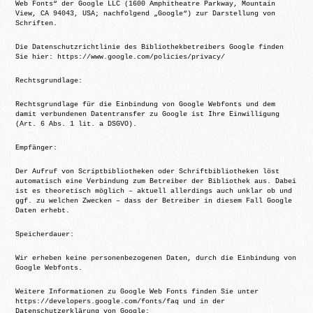
Web Fonts“ der Google LLC (1600 Amphitheatre Parkway, Mountain
View, CA 94043, USA; nachfolgend „Google“) zur Darstellung von
Schriften.
Die Datenschutzrichtlinie des Bibliothekbetreibers Google finden
Sie hier: https://www.google.com/policies/privacy/
Rechtsgrundlage:
Rechtsgrundlage für die Einbindung von Google Webfonts und dem
damit verbundenen Datentransfer zu Google ist Ihre Einwilligung
(Art. 6 Abs. 1 lit. a DSGVO).
Empfänger:
Der Aufruf von Scriptbibliotheken oder Schriftbibliotheken löst
automatisch eine Verbindung zum Betreiber der Bibliothek aus. Dabei
ist es theoretisch möglich – aktuell allerdings auch unklar ob und
ggf. zu welchen Zwecken – dass der Betreiber in diesem Fall Google
Daten erhebt.
Speicherdauer:
Wir erheben keine personenbezogenen Daten, durch die Einbindung von
Google Webfonts.
Weitere Informationen zu Google Web Fonts finden Sie unter
https://developers.google.com/fonts/faq und in der
Datenschutzerklärung von Google: