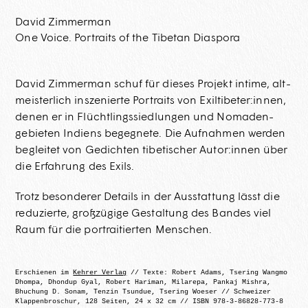
David Zimmerman
One Voice. Portraits of the Tibetan Diaspora
David Zimmerman schuf für dieses Projekt intime, alt­
meisterlich insze­nierte Portraits von Exiltibeter:innen,
denen er in Flücht­lings­siedlungen und Nomaden­
gebieten Indiens begegnete. Die Aufnahmen werden
begleitet von Gedichten tibetischer Autor:innen über
die Erfahrung des Exils.
Trotz besonderer Details in der Ausstattung lässt die
reduzierte, großzügige Gestaltung des Bandes viel
Raum für die portraitierten Menschen.
Erschienen im
Kehrer Verlag
// Texte: Robert Adams, Tsering Wangmo
Dhompa, Dhondup Gyal, Robert Hariman, Milarepa, Pankaj Mishra,
Bhuchung D. Sonam, Tenzin Tsundue, Tsering Woeser // Schweizer
Klappenbroschur, 128 Seiten, 24 x 32 cm // ISBN 978-3-86828-773-8